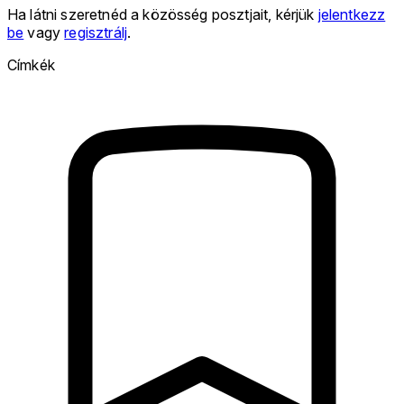
Ha látni szeretnéd a közösség posztjait, kérjük
jelentkezz
be
vagy
regisztrálj
.
Címkék